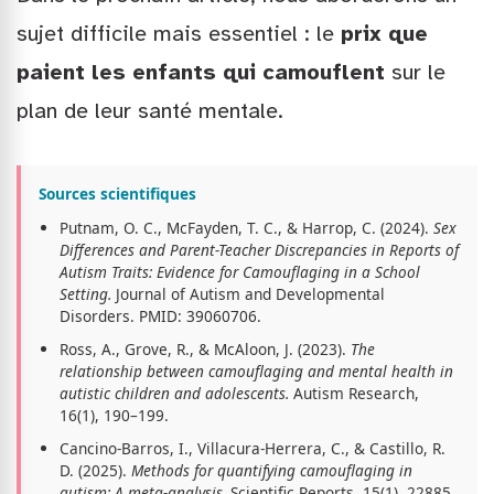
sujet difficile mais essentiel : le
prix que
paient les enfants qui camouflent
sur le
plan de leur santé mentale.
Sources scientifiques
Putnam, O. C., McFayden, T. C., & Harrop, C. (2024).
Sex
Differences and Parent-Teacher Discrepancies in Reports of
Autism Traits: Evidence for Camouflaging in a School
Setting.
Journal of Autism and Developmental
Disorders. PMID: 39060706.
Ross, A., Grove, R., & McAloon, J. (2023).
The
relationship between camouflaging and mental health in
autistic children and adolescents.
Autism Research,
16(1), 190–199.
Cancino-Barros, I., Villacura-Herrera, C., & Castillo, R.
D. (2025).
Methods for quantifying camouflaging in
autism: A meta-analysis.
Scientific Reports, 15(1), 22885.