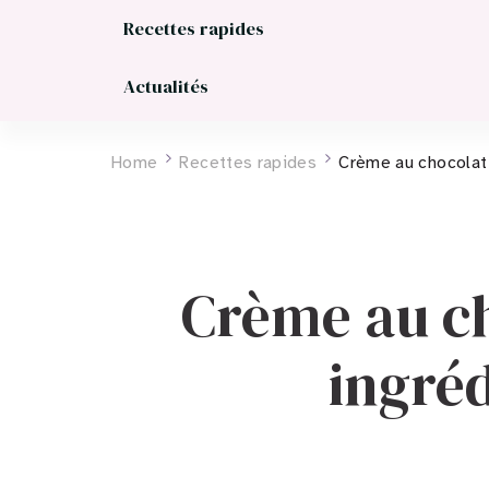
Recettes rapides
Actualités
Home
Recettes rapides
Crème au chocolat 
Crème au ch
ingréd