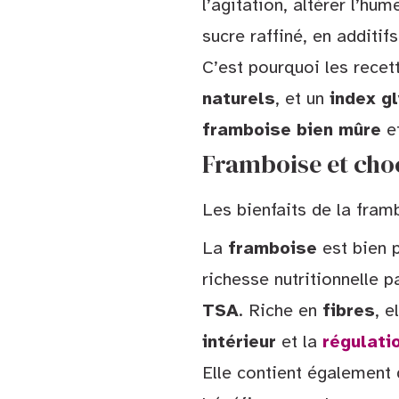
l’agitation, altérer l’hu
sucre raffiné, en additif
C’est pourquoi les rece
naturels
, et un
index g
framboise bien mûre
e
Framboise et cho
Les bienfaits de la fram
La
framboise
est bien p
richesse nutritionnelle 
TSA
. Riche en
fibres
, 
intérieur
et la
régulati
Elle contient également