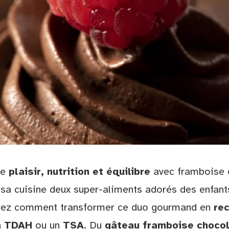
ie
plaisir, nutrition et équilibre
avec framboise e
sa cuisine deux super-aliments adorés des enfant
uvrez comment transformer ce duo gourmand en
rec
n
TDAH
ou un
TSA
. Du
gâteau framboise choco