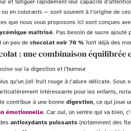
meur et fatiguer rapidement leur capacité d’attentio
s ou en colorants — sont souvent à l’origine de ces
ttes que nous vous proposons ici sont conçues av
lycémique maîtrisé
. Pas besoin de sucre ajouté p
t un peu de
chocolat noir 70 %
font déjà des mer
colat : une combinaison équilibrée
boise sur la digestion et l’humeur
lus qu’un joli fruit rouge à l’allure délicate. Sous
particulièrement intéressante pour les enfants, n
elle contribue à une bonne
digestion
, ce qui joue u
on émotionnelle
. Car oui, un ventre qui va bien, 
 des
antioxydants puissants
(notamment des flav