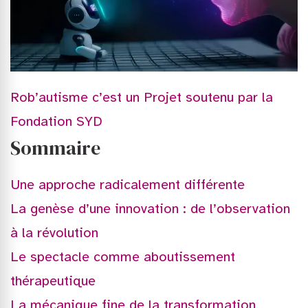
Rob’autisme c’est un Projet soutenu par la
Fondation SYD
Sommaire
Une approche radicalement différente
La genèse d’une innovation : de l’observation
à la révolution
Le spectacle comme aboutissement
thérapeutique
La mécanique fine de la transformation