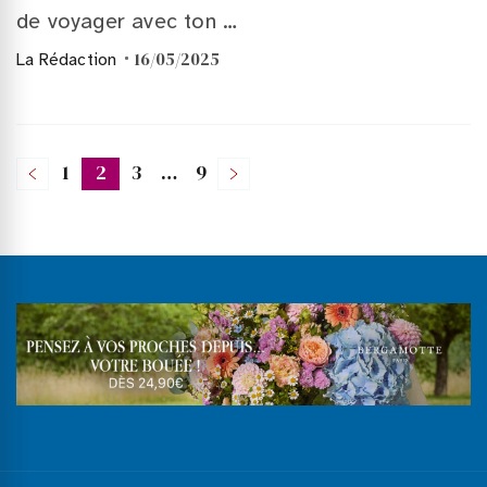
de voyager avec ton …
16/05/2025
La Rédaction
Pagination
1
2
3
…
9
Page
Page
Page
Page
des
publications